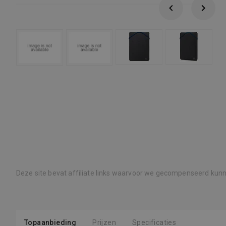
Deze site bevat affiliate links waarvoor we gecompenseerd kun
Topaanbieding
Prijzen
Specificaties