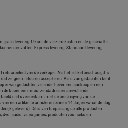
n gratis levering. U kunt de verzendkosten en de geschatte
e kunnen omvatten: Express levering, Standaard levering,
 retourbeleid van de verkoper. Als het artikel beschadigd is
gt dat ze geen retouren accepteren. Als u van gedachten bent
e koper van gedachten verandert over een aankoop en een
nnen de koper een retourzendadres en aanvullende
oorbeeld niet overeenkomt met de beschrijving van de
p van een artikel te annuleren binnen 14 dagen vanaf de dag
erlijk geleverd). Dit is van toepassing op alle producten
eo, dvd, audio, videogames, producten voor seks en