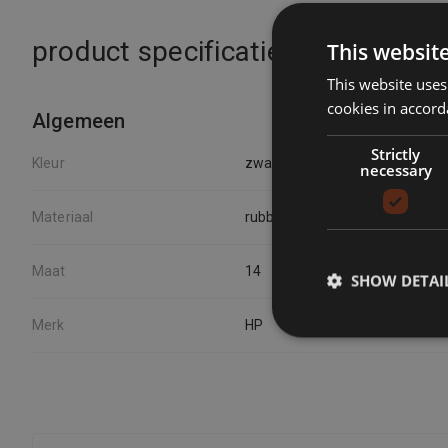
product specificaties
This websit
This website uses
cookies in accord
Algemeen
Strictly
Kleur
zwart/blauw
necessary
Materiaal
rubber
Maat
14
SHOW DETAI
Merk
HP