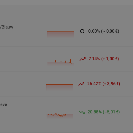
t/Blauw
0.00
%
(
~
0,00 €
)
7.14
%
(
+
1,00 €
)
26.42
%
(
+
3,96 €
)
eeve
20.88
%
(
-5,01 €
)