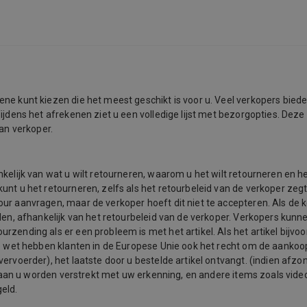
ne kunt kiezen die het meest geschikt is voor u. Veel verkopers biede
Tijdens het afrekenen ziet u een volledige lijst met bezorgopties. Dez
van verkoper.
kelijk van wat u wilt retourneren, waarom u het wilt retourneren en het
kunt u het retourneren, zelfs als het retourbeleid van de verkoper ze
our aanvragen, maar de verkoper hoeft dit niet te accepteren. Als d
talen, afhankelijk van het retourbeleid van de verkoper. Verkopers ku
rzending als er een probleem is met het artikel. Als het artikel bijv
 de wet hebben klanten in de Europese Unie ook het recht om de aankoo
rvoerder), het laatste door u bestelde artikel ontvangt. (indien afzond
ijk aan u worden verstrekt met uw erkenning, en andere items zoals vid
eld.