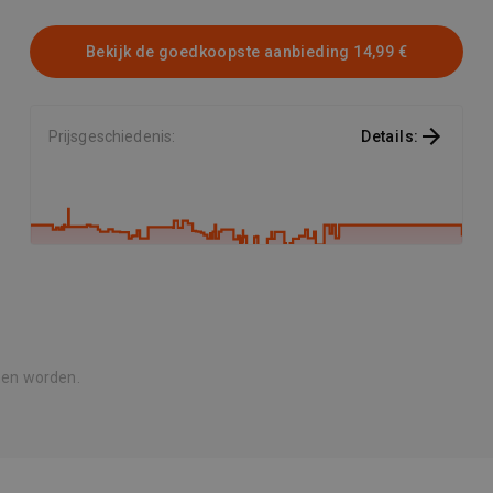
maakt het eenvoudig om de hoes in je rugzak of aktetas te
plaatsen, zonder dat het veel ruimte in beslag neemt. Dankzij
Bekijk de goedkoopste aanbieding
14,99 €
het flexibele neopreen materiaal is de hoes niet alleen
robuust, maar ook lichtgewicht, waardoor je laptop altijd
beschermd is. Bovendien is de hoes eenvoudig te
onderhouden; je kunt hem schoonmaken met een
Prijsgeschiedenis
:
Details
:
desinfecterende spray of zelfs in
nen worden.