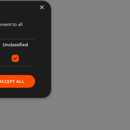
×
nsent to all
Unclassified
ACCEPT ALL