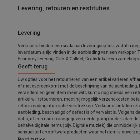
Levering, retouren en restituties
Levering
Verkopers bieden een scala aan leveringsopties, zodat u dege
leverdatum altijd vinden in de aanbieding van een verkoper. 
Economy levering, Click & Collect, Gratis lokale verzameling 
Geeft terug
Uw opties voor het retourneren van een artikel variëren afhan
of niet overeenkomt met de beschrijving van de aanbieding, 
veranderd en geen item meer wilt, kunt u nog steeds een ret
artikel wil retourneren, moet hij mogelijk verzendkosten be
retourzendinginformatie verstrekken. Verkopers betalen retou
aanbieding, beschadigd of defect is of vervalst is. Volgens
dat u, of een door u aangegeven derde partij (anders dan de ve
behalve digitale items (bijv. Digitale muziek) die onmiddell
sensualiteit en softwareproducten waar het item is onverzeg
Restituties