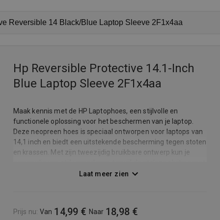
Hp Reversible Protective 14.1-Inch
Blue Laptop Sleeve 2F1x4aa
Maak kennis met de HP Laptophoes, een stijlvolle en
functionele oplossing voor het beschermen van je laptop.
Deze neopreen hoes is speciaal ontworpen voor laptops van
14,1 inch en biedt een uitstekende bescherming tegen stoten
en krassen. Met zijn tweezijdig bruikbare ontwerp kun je
eenvoudig van stijl veranderen, terwijl de ritsloze sluiting met
overslag zorgt voor een veilige en strakke pasvorm. Of je nu
Laat meer zien
onderweg bent naar school, werk of een vergadering, deze
laptophoes is de ideale metgezel voor jouw dagelijkse
avonturen. De HP Laptophoes biedt tal van voordelen die het
14,99 €
18,98 €
Prijs nu
:
Van
Naar
gebruik ervan nog aantrekkelijker maken. Het dunne profiel