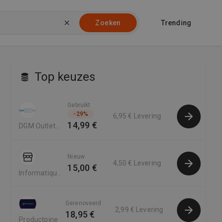
Trending
Zoeken
Top keuzes
Gebruikt
-
29
%
6,95 €
Levering
14,99 €
DGM Outlet
NL
Nieuw
4,50 €
Levering
15,00 €
Informatique
NL
Gerenoveerd
2,99 €
Levering
18,95 €
Productpine