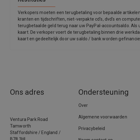
Verkopers moeten een terugbetaling voor bepaalde artikelen a
kranten en tijdschriften, niet-verpakte cd's, dvd's en compu
terugbetaalde geld terug naar uw PayPal-accountsaldo. Als u 
kaart. De verkoper voert de terugbetaling binnen drie werkda
kaart en gedeeltelijk door uw saldo / bank worden gefinancie
Ons adres
Ondersteuning
Over
Algemene voorwaarden
Ventura Park Road
Tamworth
Privacybeleid
Staffordshire
/
England
/
B78 3HL