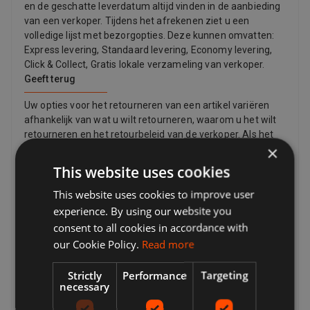
en de geschatte leverdatum altijd vinden in de aanbieding
van een verkoper. Tijdens het afrekenen ziet u een
volledige lijst met bezorgopties. Deze kunnen omvatten:
Express levering, Standaard levering, Economy levering,
Click & Collect, Gratis lokale verzameling van verkoper.
Geeft terug
Uw opties voor het retourneren van een artikel variëren
afhankelijk van wat u wilt retourneren, waarom u het wilt
retourneren en het retourbeleid van de verkoper. Als het
×
artikel beschadigd is of niet overeenkomt met de
beschrijving van de aanbieding, kunt u het retourneren,
This website uses cookies
zelfs als het retourbeleid van de verkoper zegt dat ze
geen retouren accepteren. Als u van gedachten bent
This website uses cookies to improve user
veranderd en geen item meer wilt, kunt u nog steeds een
experience. By using our website you
retour aanvragen, maar de verkoper hoeft dit niet te
consent to all cookies in accordance with
accepteren. Als de koper van gedachten verandert over
our Cookie Policy.
Read more
een aankoop en een artikel wil retourneren, moet hij
mogelijk verzendkosten betalen, afhankelijk van het
Strictly
Performance
Targeting
retourbeleid van de verkoper. Verkopers kunnen de koper
necessary
een retourzendadres en aanvullende
retourzendinginformatie verstrekken. Verkopers betalen