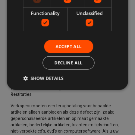
retourzending als er een probleem is met het artikel. Als
het artikel bijvoorbeeld niet overeenkomt met de
Functionality
Unclassified
beschrijving van de aanbieding, beschadigd of defect is of
vervalst is. Volgens de wet hebben klanten in de Europese
Unie ook het recht om de aankoop van een artikel te
annuleren binnen 14 dagen vanaf de dag dat u, of een
door u aangegeven derde partij (anders dan de
ACCEPT ALL
vervoerder), het laatste door u bestelde artikel ontvangt.
(indien afzonderlijk geleverd). Dit is van toepassing op alle
DECLINE ALL
producten behalve digitale items (bijv. Digitale muziek) die
onmiddellijk aan u worden verstrekt met uw erkenning, en
andere items zoals video, dvd, audio, videogames,
SHOW DETAILS
producten voor seks en sensualiteit en softwareproducten
waar het item is onverzegeld.
Restituties
Verkopers moeten een terugbetaling voor bepaalde
artikelen alleen aanbieden als deze defect zijn, zoals:
gepersonaliseerde artikelen en op maat gemaakte
artikelen, bederfelijke artikelen, kranten en tijdschriften,
niet-verpakte cd's, dvd's en computersoftware. Als u uw