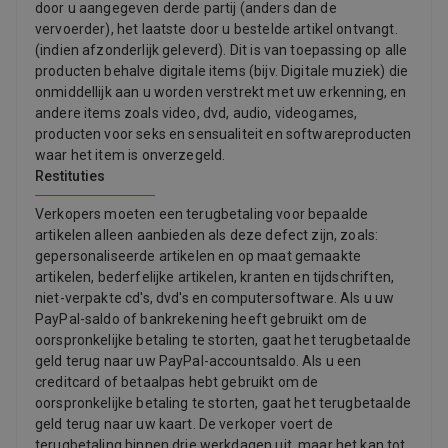
door u aangegeven derde partij (anders dan de
vervoerder), het laatste door u bestelde artikel ontvangt.
(indien afzonderlijk geleverd). Dit is van toepassing op alle
producten behalve digitale items (bijv. Digitale muziek) die
onmiddellijk aan u worden verstrekt met uw erkenning, en
andere items zoals video, dvd, audio, videogames,
producten voor seks en sensualiteit en softwareproducten
waar het item is onverzegeld.
Restituties
Verkopers moeten een terugbetaling voor bepaalde
artikelen alleen aanbieden als deze defect zijn, zoals:
gepersonaliseerde artikelen en op maat gemaakte
artikelen, bederfelijke artikelen, kranten en tijdschriften,
niet-verpakte cd's, dvd's en computersoftware. Als u uw
PayPal-saldo of bankrekening heeft gebruikt om de
oorspronkelijke betaling te storten, gaat het terugbetaalde
geld terug naar uw PayPal-accountsaldo. Als u een
creditcard of betaalpas hebt gebruikt om de
oorspronkelijke betaling te storten, gaat het terugbetaalde
geld terug naar uw kaart. De verkoper voert de
terugbetaling binnen drie werkdagen uit, maar het kan tot