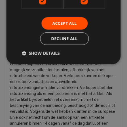
Uw opties voor het retourneren van een artikel variëren
afhankelijk van wat u wilt retourneren, waarom u het wilt
retourneren en het retourbeleid van de verkoper. Als het
artikel beschadigd is of niet overeenkomt met de
ACCEPT ALL
beschrijving van de aanbieding, kunt u het retourneren,
zelfs als het retourbeleid van de verkoper zegt dat ze
DECLINE ALL
geen retouren accepteren. Als u van gedachten bent
veranderd en geen item meer wilt, kunt u nog steeds een
retour aanvragen, maar de verkoper hoeft dit niet te
SHOW DETAILS
accepteren. Als de koper van gedachten verandert over
een aankoop en een artikel wil retourneren, moet hij
mogelijk verzendkosten betalen, afhankelijk van het
retourbeleid van de verkoper. Verkopers kunnen de koper
een retourzendadres en aanvullende
retourzendinginformatie verstrekken. Verkopers betalen
retourzending als er een probleem is met het artikel. Als
het artikel bijvoorbeeld niet overeenkomt met de
beschrijving van de aanbieding, beschadigd of defect is of
vervalst is. Volgens de wet hebben klanten in de Europese
Unie ook het recht om de aankoop van een artikel te
annuleren binnen 14 dagen vanaf de dag dat u, of een