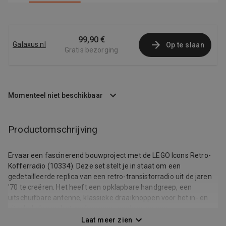
99,90 €
Galaxus.nl
Op te slaan
Gratis bezorging
Momenteel niet beschikbaar
Productomschrijving
Ervaar een fascinerend bouwproject met de LEGO Icons Retro-
Kofferradio (10334). Deze set stelt je in staat om een
gedetailleerde replica van een retro-transistorradio uit de jaren
'70 te creëren. Het heeft een opklapbare handgreep, een
uitschuifbare antenne, klassieke draaiknoppen voor het in- en
uitschakelen en het zoeken naar zenders, en een
frequentieschaal met een glijdende naald. Draai aan de knoppen
Laat meer zien