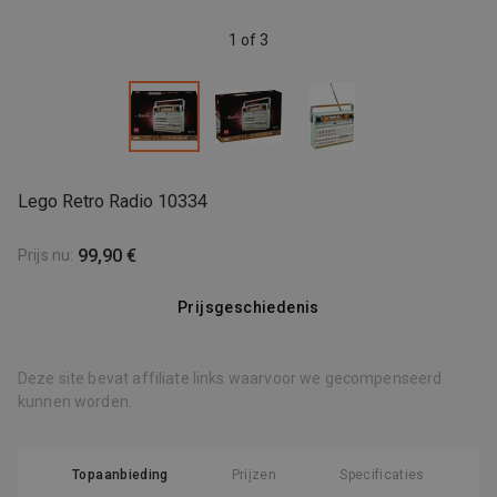
1 of 3
Lego Retro Radio 10334
99,90 €
Prijs nu
:
Prijsgeschiedenis
Deze site bevat affiliate links waarvoor we gecompenseerd
kunnen worden.
Topaanbieding
Prijzen
Specificaties