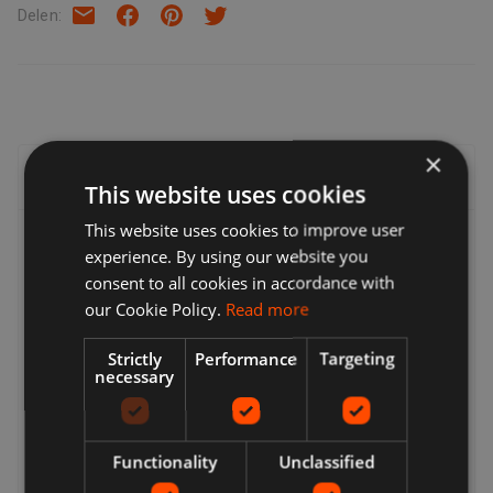
Delen
:
×
Levering, retouren en restituties
This website uses cookies
This website uses cookies to improve user
Levering
experience. By using our website you
consent to all cookies in accordance with
Verkopers bieden een scala aan leveringsopties, zodat u
degene kunt kiezen die het meest geschikt is voor u. Veel
our Cookie Policy.
Read more
verkopers bieden gratis levering. U kunt de verzendkosten
en de geschatte leverdatum altijd vinden in de aanbieding
Strictly
Performance
Targeting
necessary
van een verkoper. Tijdens het afrekenen ziet u een
volledige lijst met bezorgopties. Deze kunnen omvatten:
Express levering, Standaard levering, Economy levering,
Click & Collect, Gratis lokale verzameling van verkoper.
Functionality
Unclassified
Geeft terug