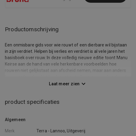
Productomschrijving
Een onmisbare gids voor wie rouwt of een dierbare wil bijstaan
in zijn verdriet. Helpen bij verlies en verdriet is al vele jaren het
basisboek over rouw. In deze volledig nieuwe editie toont Manu
Keirse aan de hand van vele herkenbare voorbeelden hoe
rouwen niet gelijkstaat aan afscheid nemen, maar aan anders
leren vasthouden. Het boek gaat niet alleen in op verlies door de
dood, maar besteedt ook aandacht aan andere verliessituaties
Laat meer zien
die vaak onterecht onderbelicht blijven, zoals verlies van je
gezondheid, je werk of je toekomstperspectieven. Dankzij de
product specificaties
talloze concrete tips voor de rouwende én zijn omgeving is het
een heel praktisch instrument voor iedereen die met verlies
geconfronteerd wordt.
Algemeen
Merk
Terra - Lannoo, Uitgeverij