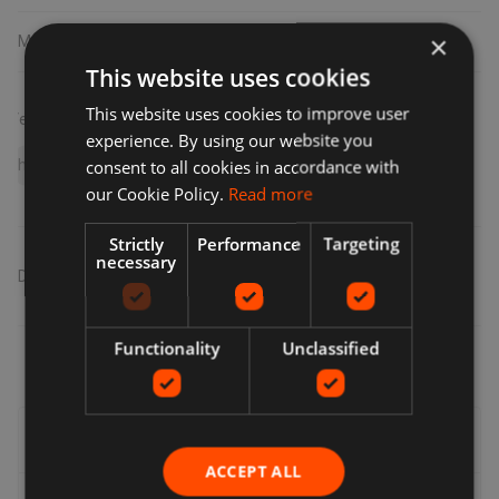
×
Maat
241mm x 170mm x 24mm
This website uses cookies
This website uses cookies to improve user
Verwante zoekopdrachten
experience. By using our website you
consent to all cookies in accordance with
helpen bij verlies en verdriet
our Cookie Policy.
Read more
Strictly
Performance
Targeting
necessary
Delen
:
Functionality
Unclassified
Levering, retouren en restituties
ACCEPT ALL