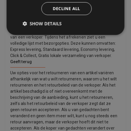
Levering
DECLINE ALL
Verkopers bieden een scala aan leveringsopties, zodat u
degene kunt kiezen die het meest geschikt is voor u. Veel
SHOW DETAILS
verkopers bieden gratis levering. U kunt de verzendkosten
en de geschatte leverdatum altijd vinden in de aanbieding
van een verkoper. Tijdens het afrekenen ziet u een
volledige lijst met bezorgopties. Deze kunnen omvatten:
Express levering, Standaard levering, Economy levering,
Click & Collect, Gratis lokale verzameling van verkoper.
Geeft terug
Uw opties voor het retourneren van een artikel variëren
afhankelijk van wat u wilt retourneren, waarom u het wilt
retourneren en het retourbeleid van de verkoper. Als het
artikel beschadigd is of niet overeenkomt met de
beschrijving van de aanbieding, kunt u het retourneren,
zelfs als het retourbeleid van de verkoper zegt dat ze
geen retouren accepteren. Als u van gedachten bent
veranderd en geen item meer wilt, kunt u nog steeds een
retour aanvragen, maar de verkoper hoeft dit niet te
accepteren. Als de koper van gedachten verandert over